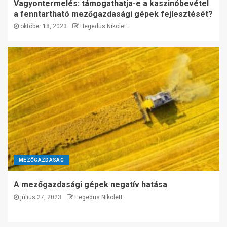
Vagyontermelés: támogathatja-e a kaszinóbevétel
a fenntartható mezőgazdasági gépek fejlesztését?
október 18, 2023
Hegedüs Nikolett
MEZŐGAZDASÁG
A mezőgazdasági gépek negatív hatása
július 27, 2023
Hegedüs Nikolett